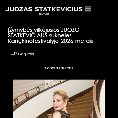
Į
ž
y
m
y
b
ė
s
,
v
i
l
k
ė
j
u
s
i
o
s
J
U
O
Z
O
S
T
A
T
K
E
V
I
Č
I
A
U
S
s
u
k
n
e
l
e
s
K
a
n
ų
k
i
n
o
f
e
s
t
i
v
a
l
y
j
e
2
0
2
6
m
e
t
a
i
s
12 Gegužės
Sandra Laurens